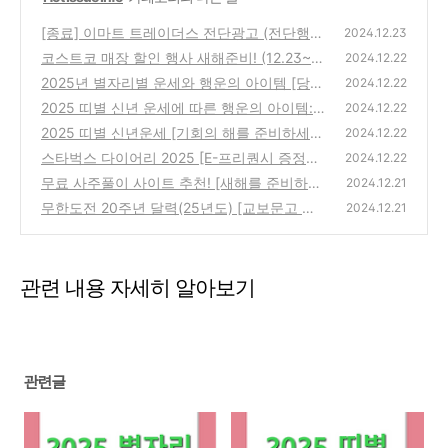
[종료] 이마트 트레이더스 전단광고 (전단행
2024.12.23
사) [12/23~12/29]
코스트코 매장 할인 행사 새해준비! (12.23~0
(4)
2024.12.22
1.05)
2025년 별자리별 운세와 행운의 아이템 [당신
(1)
2024.12.22
의 별이 빛나는 방법]
2025 띠별 신년 운세에 따른 행운의 아이템:
(2)
2024.12.22
나에게 맞는 행운템은?
2025 띠별 신년운세 [기회의 해를 준비하세
(0)
2024.12.22
요!]
스타벅스 다이어리 2025 [E-프리퀀시 증정품
(1)
2024.12.22
소개, 수령 방법, 실제 후기]
무료 사주풀이 사이트 추천! [새해를 준비하는
(2)
2024.12.21
방법]
무한도전 20주년 달력(25년도) [교보문고 구
(2)
2024.12.21
매방법 및 구성] 필수확인!
(31)
관련 내용 자세히 알아보기
관련글