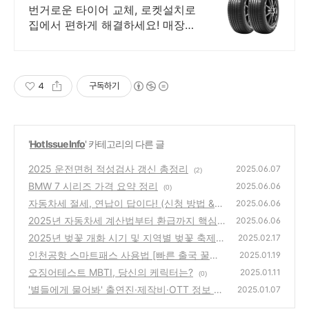
함을 더해요
번거로운 타이어 교체, 로켓설치로
집에서 편하게 해결하세요! 매장
방문 없이도 전문 기사님이 직접
방문, 와우회원 무료배송으로 만나
보세요.
4
구독하기
'
Hot Issue Info
' 카테고리의 다른 글
2025 운전면허 적성검사 갱신 총정리
2025.06.07
(2)
BMW 7 시리즈 가격 요약 정리
2025.06.06
(0)
자동차세 절세, 연납이 답이다! (신청 방법 &
2025.06.06
할인율)
2025년 자동차세 계산법부터 환급까지 핵심
(3)
2025.06.06
요약
2025년 벚꽃 개화 시기 및 지역별 벚꽃 축제
(0)
2025.02.17
총정리
인천공항 스마트패스 사용법 [빠른 출국 꿀팁!]
(0)
2025.01.19
오징어테스트 MBTI, 당신의 케릭터는?
(0)
2025.01.11
(0)
'별들에게 물어봐' 출연진·제작비·OTT 정보 총
2025.01.07
정리
(0)