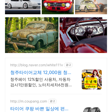
http://blog.naver.com/white111v
광고
청주타이어교체 12,000원 청
주타이어교체 12,000원
청주페이 12%할인 사용처, 자동차
검사1만원할인, 노터치세차6천원,
터널세차3천원 엔진오일 7만원, 에
어컨충전 구냉매3만원/신냉매 10
만원대, DPF클리닝 20만원
http://m.coupang.com
광고
타이어 쿠팡 바쁜 일상에 편리