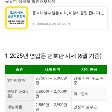
필요한 정보를 확인해보세요.
중고차 할부 남은 내차, 이렇게 팔면 됩니다! 2025년 [저당권 해지부터 판매] - 인폼카
informcar.istj-rich.co.kr
1. 2025년 영업용 번호판 시세 (6월 기준)
종류
시세 범위
시장 반응
2,950만 ~ 3,000만
강세 지속, 수요 꾸
1톤 번호판
원
준
중형(1.5~2.5
2,600만 ~ 2,700만
약보합세
톤)
원
2,850만 ~ 2,900만
개별화물
안정적 실수요
원