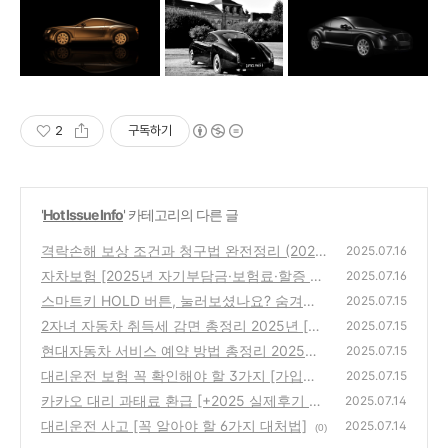
2
구독하기
'
Hot Issue Info
' 카테고리의 다른 글
격락손해 보상 조건과 청구법 완전정리 (2025
2025.07.16
최신)
자차보험 [2025년 자기부담금·보험료·할증 총
(0)
2025.07.16
정리]
스마트키 HOLD 버튼, 눌러보셨나요? 숨겨진
(0)
2025.07.15
기능 5가지 총정리!
2자녀 자동차 취득세 감면 총정리 2025년 [신
(1)
2025.07.15
청 조건, 차량 유형, 감면율까지]
현대자동차 서비스 예약 방법 총정리 2025
(0)
2025.07.15
[앱·웹·전화 완벽 가이드]
대리운전 보험 꼭 확인해야 할 3가지 [가입방
(0)
2025.07.15
법·요금·보장내용 총정리]
카카오 대리 과태료 환급 [+2025 실제후기 따
(0)
2025.07.14
라하기]
대리운전 사고 [꼭 알아야 할 6가지 대처법]
(0)
2025.07.14
(0)