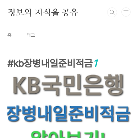
본문 바로가기
정보와 지식을 공유
홈
태그
kb장병내일준비적금
1