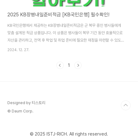
2025 KB장병내일준비적금 [KB국민은행] 필수확인!
KB국민은행에서 제공하는 KB장병내일준비적금은 군 복무 중인 병사들에게
맞춤 설계된 적금 상품입니다. 이 상품은 병사들이 복무 기간 동안 효율적으로
자산을 관리하고, 전역 후 학업 및 취업 준비에 필요한 재정을 마련할 수 있도록
돕습니다. 다양한 우대금리와 정부 지원 혜택이 포함되어, 군 복무 중 가장 큰
2024. 12. 27.
금융 혜택을 누릴 수 있는 기회입니다. '장병내일준비적금'에 대해 알아보고 계
신 분들은 이전 글을 확인하시는 것을 추천 드립니다.장병내일준비적금 가입조
1
건부터 혜택까지 알아보기> KB장병내일준비적금 상품 안내 1. 상품 특징이
적금은 병사들의 복무 기간 내에서 목돈 마련을 지원하며, 은행 거래 실적에 따
라 추가 우대 금리를 제공합니다.최대 "연 8.0%"의 금리 혜택을 누릴 수 있는
고금리 적금 상품..
Designed by 티스토리
© Daum Corp.
© 2025
ISTJ-RICH
. All rights reserved.