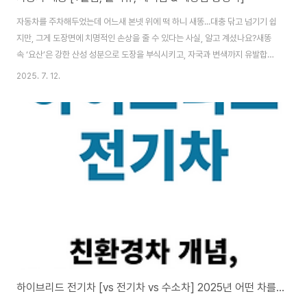
자동차를 주차해두었는데 어느새 본넷 위에 떡 하니 새똥...대충 닦고 넘기기 쉽
지만, 그게 도장면에 치명적인 손상을 줄 수 있다는 사실, 알고 계셨나요?새똥
속 ‘요산’은 강한 산성 성분으로 도장을 부식시키고, 자국과 변색까지 유발합니
다.마른 상태에서 닦거나 문지르면 도장면에 스크래치가 생기고, 시간이 지나
2025. 7. 12.
면 복원도 어렵습니다. 자동차 새똥, 무심코 닦았다간 도장면 끝장납니다! 올바
른 제거법 총정리 - 인폼카운전자가 가장 싫어하는 오염물질 중 하나가 바로 자
동차 새똥입니다. 하늘에서 떨어진 이 작은 오염이 차량 도장면을 부식시키고
자국을 남기는 주범이라는 사실, 알고 계셨나요? 오늘은 새똥informcar.istj-
rich.co.kr✅ 새똥 제거, 이렇게 하세요!물에 적신 수건이나 물티슈를 새똥 위
에 1..
하이브리드 전기차 [vs 전기차 vs 수소차] 2025년 어떤 차를 선택해야 할까?